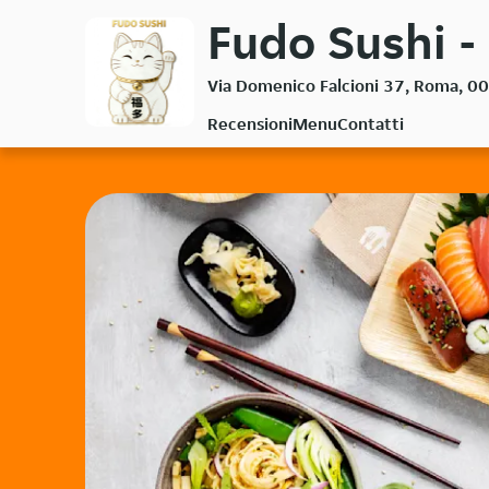
Passa
Fudo Sushi -
al
contenuto
Via Domenico Falcioni 37, Roma, 0
principale
Recensioni
Menu
Contatti